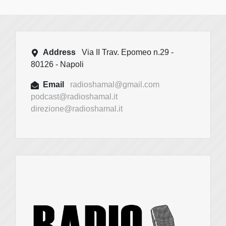
Address
Via II Trav. Epomeo n.29 -
80126 - Napoli
Email
radioshamal@gmail.com
podcast@radioshamal.it
direzione@radioshamal.it