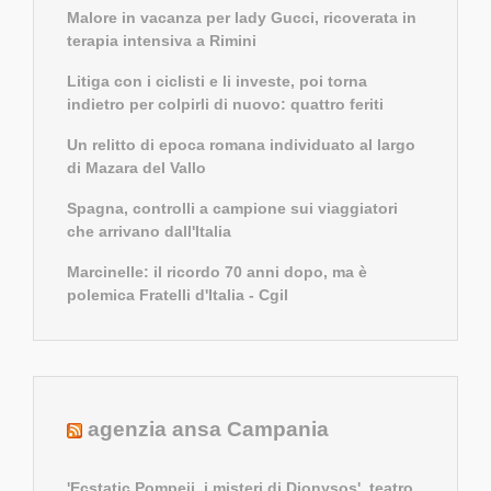
Malore in vacanza per lady Gucci, ricoverata in
terapia intensiva a Rimini
Litiga con i ciclisti e li investe, poi torna
indietro per colpirli di nuovo: quattro feriti
Un relitto di epoca romana individuato al largo
di Mazara del Vallo
Spagna, controlli a campione sui viaggiatori
che arrivano dall'Italia
Marcinelle: il ricordo 70 anni dopo, ma è
polemica Fratelli d'Italia - Cgil
agenzia ansa Campania
'Ecstatic Pompeii, i misteri di Dionysos', teatro